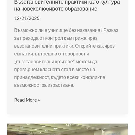
Възстановителните практики като култура
на човеколюбивото образование
12/21/2025
Възможно ли е училище без наказания? Разказ
за прехода от контрол към грижа чрез
възстановителни практики. Открийте как чрез
емпатия, вътрешна отговорност и
„възстановителни кръгове“ можем да
превърнем класната стая в място на
принадлежност, където всеки конфликт е
възможност за израстване.
От
Read More »
наказание
към
свързаност:
Възстановителните