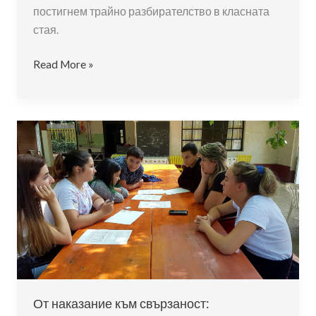
постигнем трайно разбирателство в класната
стая.
Медиация
Read More »
в
училище:
Когато
не
бягаме
един
срещу
друг,
а
един
към
друг
От наказание към свързаност: