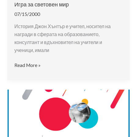
Игра за световен мир
07/15/2000
История Джон Хънтър е учител, носител на
награди в сферата на образованието,
консултант и вдъхновител на учители и
ученици, имали
Игра
Read More »
за
световен
мир