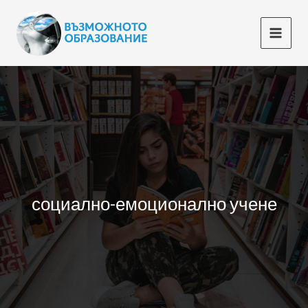
Skip
to
content
социално-емоционално учене