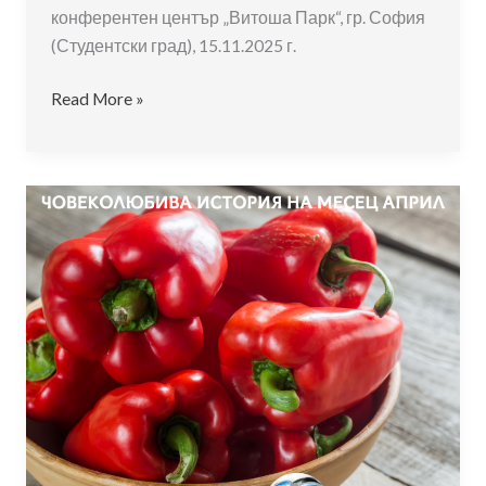
конферентен център „Витоша Парк“, гр. София
(Студентски град), 15.11.2025 г.
Седма
Read More »
национална
конференция
за
социално
и
емоционално
изучаване
в
учебна
среда
и
семейството