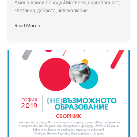
Амонашвили, Генадий Матвеев, нравственост,
светлина, доброта, човеколюбие
Педагогика
Read More »
на
сътрудничеството