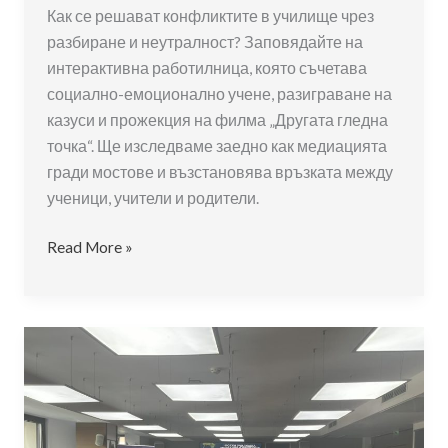
Как се решават конфликтите в училище чрез
разбиране и неутралност? Заповядайте на
интерактивна работилница, която съчетава
социално-емоционално учене, разиграване на
казуси и прожекция на филма „Другата гледна
точка“. Ще изследваме заедно как медиацията
гради мостове и възстановява връзката между
ученици, учители и родители.
Училищна
Read More »
медиация
и
социално-
емоционално
учене