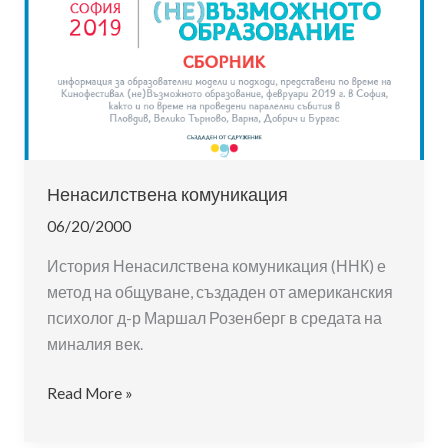
Ненасилствена комуникация
06/20/2000
История Ненасилствена комуникация (ННК) е
метод на общуване, създаден от американския
психолог д-р Маршал Розенберг в средата на
миналия век.
Ненасилствена
Read More »
комуникация