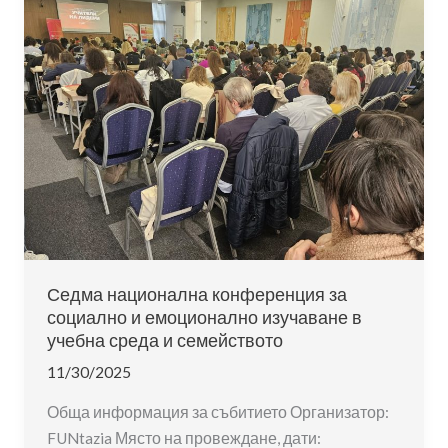
практики
като
култура
на
човеколюбивото
образование
Седма национална конференция за
социално и емоционално изучаване в
учебна среда и семейството
11/30/2025
Обща информация за събитието Организатор:
FUNtazia Място на провеждане, дати: