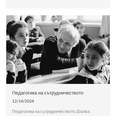
емоционални
умения
и
умения
за
живот
в
училище:
опит,
уроци
и
перспективи
–
България,
Педагогика на сътрудничеството
1990
12/14/2024
–
2025
Педагогика на сътрудничеството, Шалва