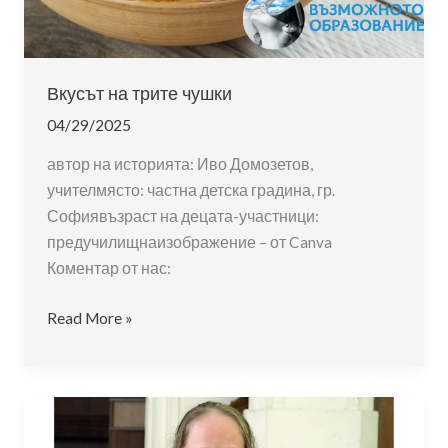
Вкусът на трите чушки
04/29/2025
автор на историята: Иво Домозетов,
учителмясто: частна детска градина, гр.
Софиявъзраст на децата-участници:
предучилищнаизображение – от Canva
Коментар от нас:
Вкусът
Read More »
на
трите
чушки