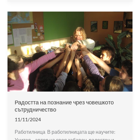
и…
конвенцията
за
правата
на
детето?
Радостта на познание чрез човешкото
сътрудничество
11/11/2024
Работилница В работилницата ще научите:
Учител – автор на своя забавен, радостен и