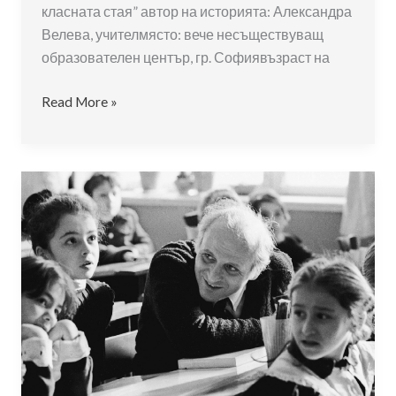
класната стая” автор на историята: Александра
Велева, учителмясто: вече несъществуващ
образователен център, гр. Софиявъзраст на
Ани
Read More »