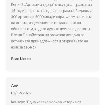
Кения? „Артисти за деца“ е вълнуващ разказ за
15-годишния път на една програма, обединила
300 артисти и 5000 млади хора. Филм за силата
на играта, изцелението и създаването на
общност там, където думите често не достигат.
Елена Панайотова ни разказва история за
истинската принадлежност и откриването на
език за себе си.
Артисти
Read More »
за
деца
Ани
02/17/2025
Конкурс “Една човеколюбива история от