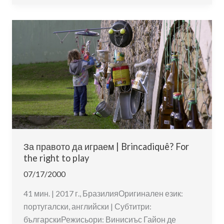
играта
|
The
Power
of
Play
За правото да играем | Brincadiquê? For
the right to play
07/17/2000
41 мин. | 2017 г., БразилияОригинален език:
португалски, английски | Субтитри:
българскиРежисьори: Винисиъс Гайон де