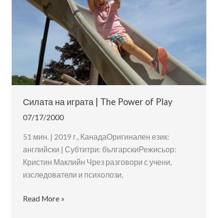
Бахман
|
Herr
Bachmann
und
seine
Klasse
Силата на играта | The Power of Play
07/17/2000
51 мин. | 2019 г., КанадаОригинален език:
английски | Субтитри: българскиРежисьор:
Кристин Маклийн Чрез разговори с учени,
изследователи и психолози,
Силата
Read More »
на