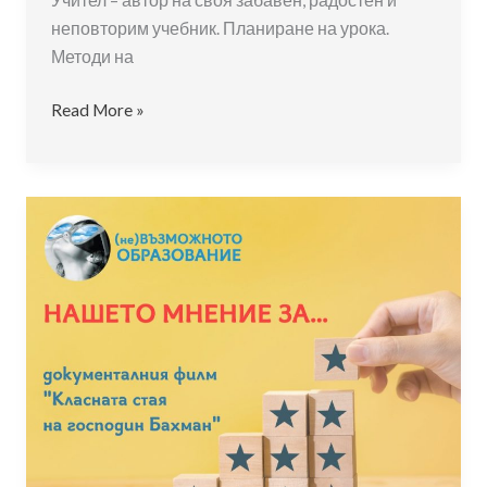
неповторим учебник. Планиране на урока.
Методи на
Радостта
Read More »
на
познание
чрез
човешкото
сътрудничество