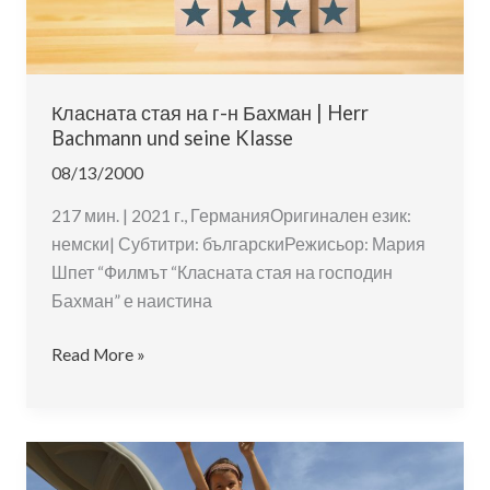
Класната стая на г-н Бахман | Herr
Bachmann und seine Klasse
08/13/2000
217 мин. | 2021 г., ГерманияОригинален език:
немски| Субтитри: българскиРежисьор: Мария
Шпет “Филмът “Класната стая на господин
Бахман” е наистина
Класната
Read More »
стая
на
г-
н