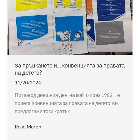
За пръцкането и… конвенцията за правата
на детето?
11/20/2024
По повод днешния ден, на който през 1982 г. е
приета Конвенцията за правата на детето, ви
предлагаме този кратък
За
Read More »
пръцкането