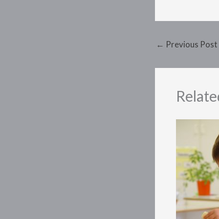
←
Previous Post
Relate