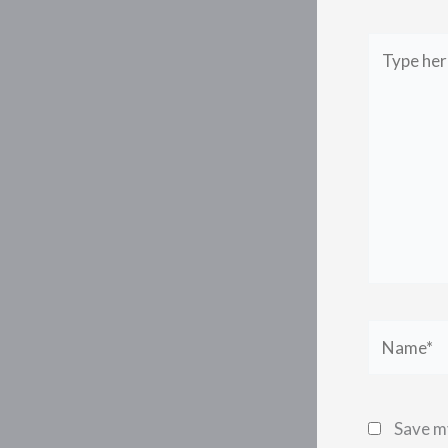
Type
here..
Name*
Save my