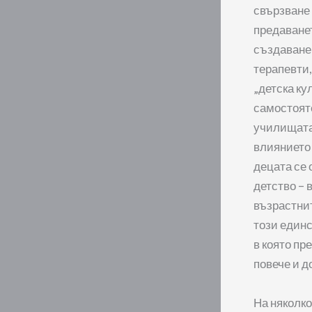
свързване 
предаванет
създаване 
терапевти,
„детска ку
самостояте
училищата 
влиянието 
децата се 
детство – 
възрастнит
този единс
в която пр
повече и д
На няколко