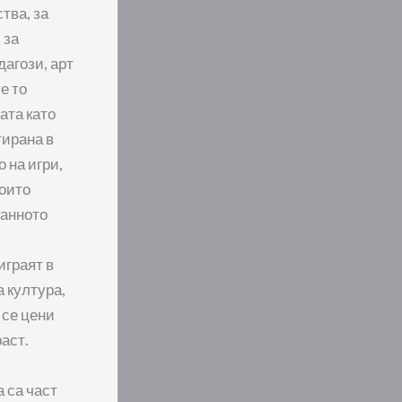
тва, за
 за
дагози, арт
е то
ата като
тирана в
 на игри,
които
ранното
играят в
 култура,
 се цени
раст.
а са част