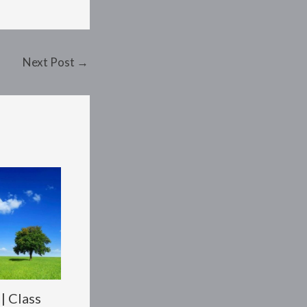
Next Post
→
| Class