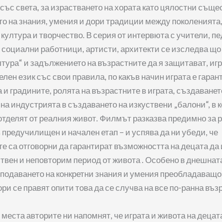
със света, за израстването на хората като цялостни същес
о на знания, умения и дори традиции между поколенията,
култура и творчество. В серия от интервюта с учители, пе
 социални работници, артисти, архитекти се изследва що 
лтура“ и задължението на възрастните да я защитават, игр
лен език със свои правила, по какъв начин играта е гаран
и градините, ролята на възрастните в играта, създаването
на индустрията в създаването на изкуствени „балони“, в 
отделят от реалния живот. Филмът разказва предимно за 
в предучилищен и начален етап – и успява да ни убеди, че
е са отговорни да гарантират възможността на децата да 
твен и неповторим период от живота . Особено в днешната
еподаването на конкретни знания и умения преобладаващо
ори се правят опити това да се случва на все по-ранна въз
 места авторите ни напомнят, че играта и живота на децат