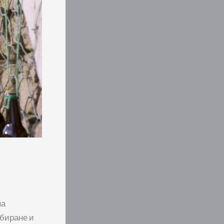
на
збиране и