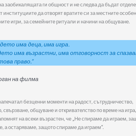
на заобикалящата ги общност и не следва да бъдат отделе
 институциите да отворят вратите си за местните особен
ите игри, за семейните ритуали и начини на общуване.
дето има деца, има игра.
ето има възрастни, има отговорност за спазва
това право.”
оган на филма
запечатал безценни моменти на радост, сътрудничество,
, свързване, общуване и откривателство по време на игра,
апомнят на всеки възрастен, че „Не спираме да играем, з
, а остаряваме, защото спираме да играем“.