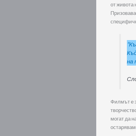
от живота 
Призовават
специфичн
“Къ
Къд
на 
Сл
Филмът е 
творчество
могат да н
остаряваме