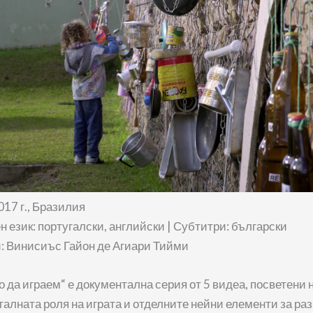
2017 г., Бразилия
 език: португалски, английски | Субтитри: български
: Винисиъс Гайон де Агиари Тийми
о да играем“ е документална серия от 5 видеа, посветени 
лната роля на играта и отделните нейни елементи за ра