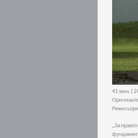
41 мин. | 
Оригинален
Режисьори
„За правот
фундамента