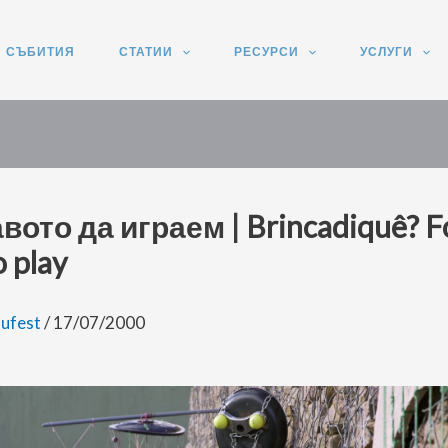
СЪБИТИЯ
СТАТИИ
РЕСУРСИ
УСЛУГИ
вото да играем | Brincadiquê? F
o play
ufest
/
17/07/2000