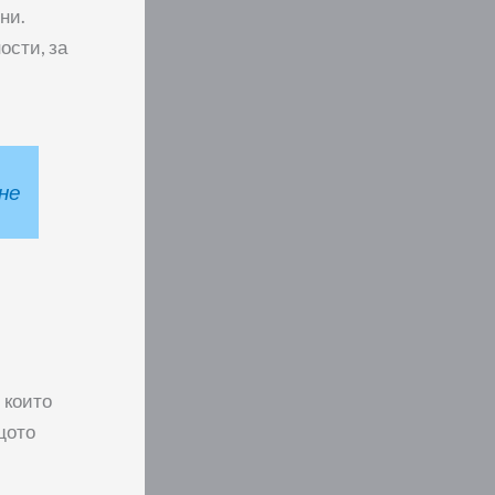
ни.
ости, за
не
 които
ащото