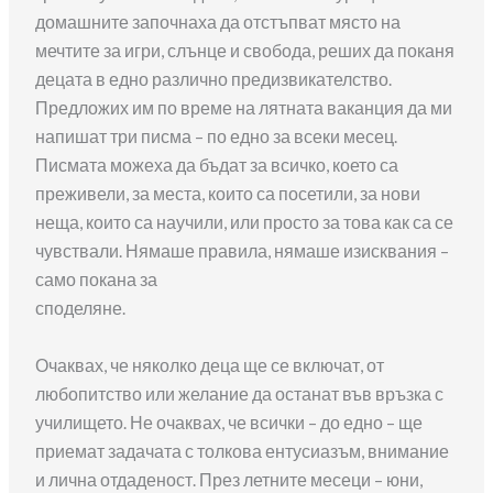
домашните започнаха да отстъпват място на
мечтите за игри, слънце и свобода, реших да поканя
децата в едно различно предизвикателство.
Предложих им по време на лятната ваканция да ми
напишат три писма – по едно за всеки месец.
Писмата можеха да бъдат за всичко, което са
преживели, за места, които са посетили, за нови
неща, които са научили, или просто за това как са се
чувствали. Нямаше правила, нямаше изисквания –
само покана за
споделяне.
Очаквах, че няколко деца ще се включат, от
любопитство или желание да останат във връзка с
училището. Не очаквах, че всички – до едно – ще
приемат задачата с толкова ентусиазъм, внимание
и лична отдаденост. През летните месеци – юни,