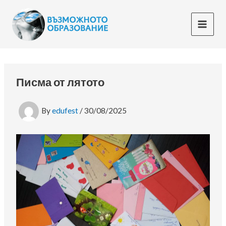
Skip
to
content
Писма от лятото
By
edufest
/
30/08/2025