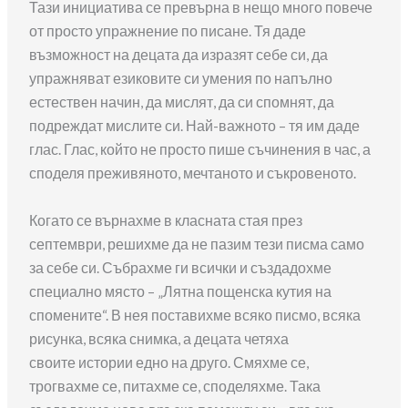
Тази инициатива се превърна в нещо много повече
от просто упражнение по писане. Тя даде
възможност на децата да изразят себе си, да
упражняват езиковите си умения по напълно
естествен начин, да мислят, да си спомнят, да
подреждат мислите си. Най-важното – тя им даде
глас. Глас, който не просто пише съчинения в час, а
споделя преживяното, мечтаното и съкровеното.
Когато се върнахме в класната стая през
септември, решихме да не пазим тези писма само
за себе си. Събрахме ги всички и създадохме
специално място – „Лятна пощенска кутия на
спомените“. В нея поставихме всяко писмо, всяка
рисунка, всяка снимка, а децата четяха
своите истории едно на друго. Смяхме се,
трогвахме се, питахме се, споделяхме. Така