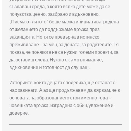
създаваш среда, в която всяко дете може да се
почувства ценно, разбрано и вдъхновено.
„Писма от лятото“ беше малка инициатива, родена
от желанието да поддържаме връзка през
ваканцията. Но тя се превърна в истинско
преживяване – за мен, за децата, за родителите. Тя
показа, че понякога не са нужни големи проекти, за
да оставиш следа. Нужно е само внимание,
вдъхновение и готовност да слушаш.
Историите, които децата споделиха, ще останат с
нас завинаги. А аз ще продължавам да вярвам, че в
основата на образованието стои именно това –
човешката връзка, изградена с обич, уважение и
доверие.