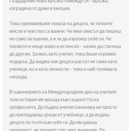
създадохме нова връзка помежду си – връзка,
изградена от думи и емоции.
Това преживяване показа на децата, че техните
мисли и чувства са важни. Че има смисъл да пишеш
не само за оценки, а и за да изразиш себе си. Че
писмото е нещо живо и истинско – начин да стигнеш
до другия. За мен, като учител, това беше огромен
подарък. Да видиш как децата растат не само като
ученици, но и като личности – това е най-голямата
награда.
В навечерието на Международния ден на учителя
тази история ме връща към същността на
професията. Да бъдеш учител означава не просто
да преподаваш уроци от учебници, а да водиш
децата по пътя към себе си. Да им даваш
увереност, че техният глас има значение. Да