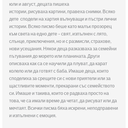
юли и август, децата пишеха
истории, рисуваха картини, правеха снимки. Всяко
дете сподели на хартия вълнуващи и пъстри лични
истории. Всяко писмо беше като малък прозорец
към света на едно дете – свят, изпълнен с лято,
слънце, приключения, но и с размисли, страхове,
нови усещания. Някои деца разказваха за семейни
пътувания до морето или планината. Други
описваха как са се научили да плуват, да карат
колело или да готвят с баба. Имаше деца, които
споделиха за срещите си с нови приятели или за
щастливите моменти, прекарани със семейството
си. Имаше и такива, които се радваха просто на
това, че са имали време да четат, да рисуват или да
мечтаят. Всички писма бяха искрени, неподправени
и изпълнени с емоция.