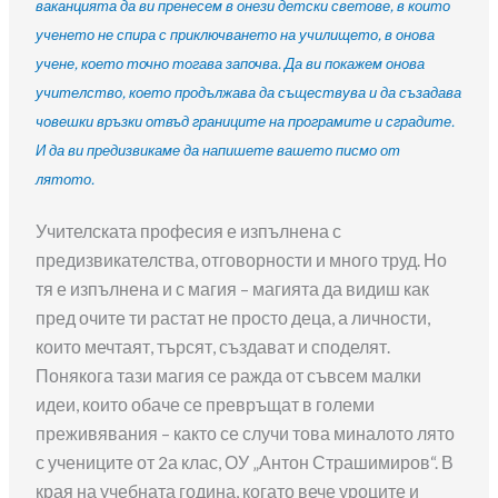
ваканцията да ви пренесем в онези детски светове, в които
ученето не спира с приключването на училището, в онова
учене, което точно тогава започва. Да ви покажем онова
учителство, което продължава да съществува и да съзадава
човешки връзки отвъд границите на програмите и сградите.
И да ви предизвикаме да напишете вашето писмо от
лятото.
Учителската професия е изпълнена с
предизвикателства, отговорности и много труд. Но
тя е изпълнена и с магия – магията да видиш как
пред очите ти растат не просто деца, а личности,
които мечтаят, търсят, създават и споделят.
Понякога тази магия се ражда от съвсем малки
идеи, които обаче се превръщат в големи
преживявания – както се случи това миналото лято
с учениците от 2а клас, ОУ „Антон Страшимиров“. В
края на учебната година, когато вече уроците и