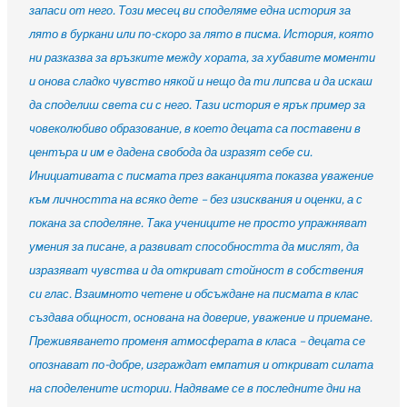
запаси от него. Този месец ви споделяме една история за
лято в буркани или по-скоро за лято в писма. История, която
ни разказва за връзките между хората, за хубавите моменти
и онова сладко чувство някой и нещо да ти липсва и да искаш
да споделиш света си с него. Тази история е ярък пример за
човеколюбиво образование, в което децата са поставени в
центъра и им е дадена свобода да изразят себе си.
Инициативата с писмата през ваканцията показва уважение
към личността на всяко дете – без изисквания и оценки, а с
покана за споделяне. Така учениците не просто упражняват
умения за писане, а развиват способността да мислят, да
изразяват чувства и да откриват стойност в собствения
си глас. Взаимното четене и обсъждане на писмата в клас
създава общност, основана на доверие, уважение и приемане.
Преживяването променя атмосферата в класа – децата се
опознават по-добре, изграждат емпатия и откриват силата
на споделените истории. Надяваме се в последните дни на