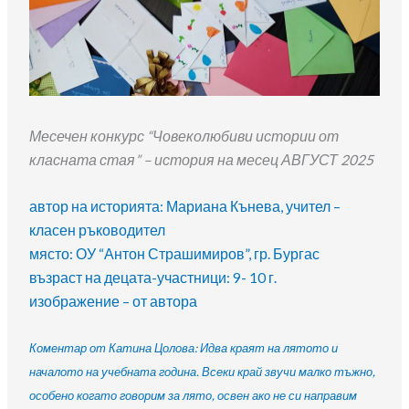
Месечен конкурс “Човеколюбиви истории от
класната стая” – история на месец АВГУСТ 2025
автор на историята: Мариана Кънева, учител –
класен ръководител
място: ОУ “Антон Страшимиров”, гр. Бургас
възраст на децата-участници: 9- 10 г.
изображение – от автора
Коментар от Катина Цолова: Идва краят на лятото и
началото на учебната година. Всеки край звучи малко тъжно,
особено когато говорим за лято, освен ако не си направим