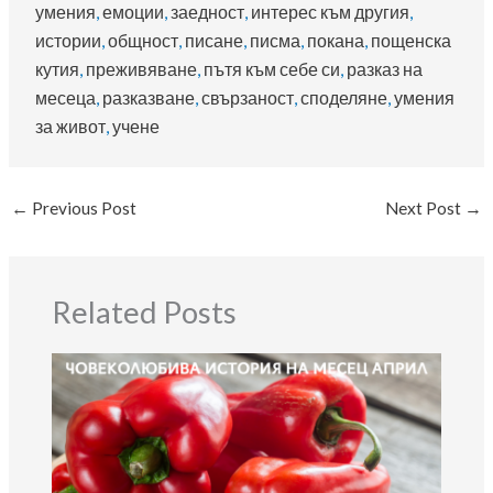
умения
, 
емоции
, 
заедност
, 
интерес към другия
, 
истории
, 
общност
, 
писане
, 
писма
, 
покана
, 
пощенска
кутия
, 
преживяване
, 
пътя към себе си
, 
разказ на
месеца
, 
разказване
, 
свързаност
, 
споделяне
, 
умения
за живот
, 
учене
←
Previous Post
Next Post
→
Related Posts