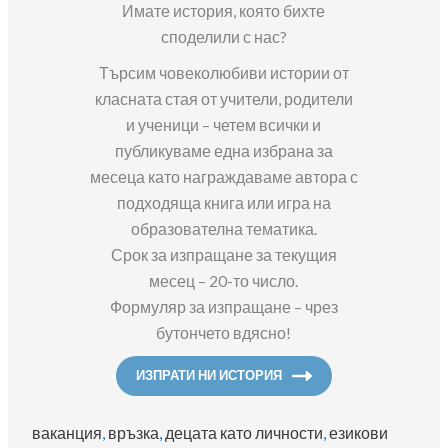
Имате история, която бихте
споделили с нас?
Търсим човеколюбиви истории от
класната стая от учители, родители
и ученици – четем всички и
публикуваме една избрана за
месеца като награждаваме автора с
подходяща книга или игра на
образователна тематика.
Срок за изпращане за текущия
месец – 20-то число.
Формуляр за изпращане – чрез
бутончето вдясно!
ИЗПРАТИ НИ ИСТОРИЯ
ваканция
, 
връзка
, 
децата като личности
, 
езикови