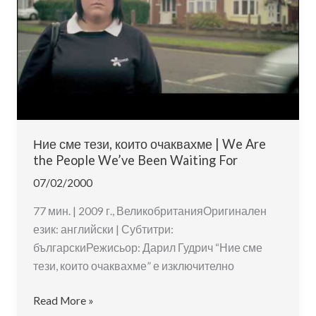
1918
–
1939
Ние сме тези, които очаквахме | We Are
the People We’ve Been Waiting For
07/02/2000
77 мин. | 2009 г., ВеликобританияОригинален
език: английски | Субтитри:
българскиРежисьор: Дарил Гудрич “Ние сме
тези, които очаквахме” е изключително
Ние
Read More »