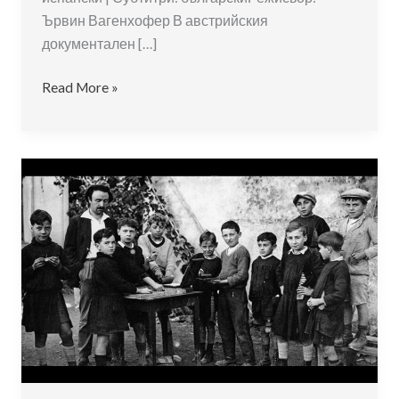
Ървин Вагенхофер В австрийския
документален […]
Азбука
Read More »
|
Alphabet