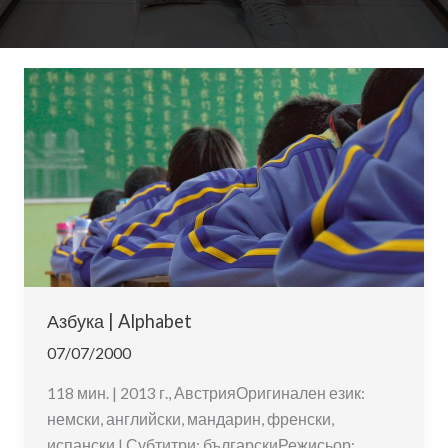
Азбука | Alphabet
07/07/2000
118 мин. | 2013 г., АвстрияОригинален език:
немски, английски, мандарин, френски,
испански | Субтитри: българскиРежисьор: