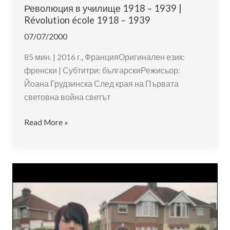
Революция в училище 1918 – 1939 |
Révolution école 1918 – 1939
07/07/2000
85 мин. | 2016 г., ФранцияОригинален език:
френски | Субтитри: българскиРежисьор:
Йоана Грудзинска След края на Първата
световна война светът
Революция
Read More »
в
училище
1918
–
1939
|
Révolution
école