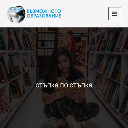
Skip
to
content
стъпка по стъпка