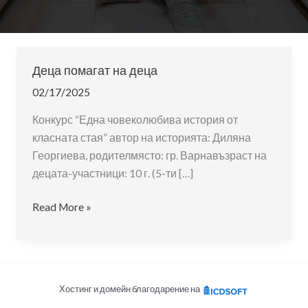
Деца помагат на деца
02/17/2025
Конкурс “Една човеколюбива история от
класната стая” автор на историята: Диляна
Георгиева, родителмясто: гр. Варнавъзраст на
децата-участници: 10 г. (5-ти […]
Деца
Read More »
помагат
на
деца
Хостинг и домейн благодарение на