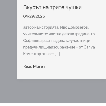
Вкусът на трите чушки
04/29/2025
автор на историята: Иво Домозетов,
учителмясто: частна детска градина, гр.
Софиявъзраст на децата-участници:
предучилищнаизображение – от Canva
Коментар от нас: […]
Вкусът
Read More »
на
трите
чушки