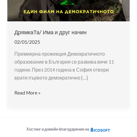
ДрямкаТа/ Има и друг начин
02/01/2025
Премиерна прожекция Демократичното
образование в България се развива вече 11
години. През 2014 година в София отвори
врати първото демократично […]
ДрямкаТа/
Read More »
Има
и
друг
начин
Хостинг и домейн благодарение на