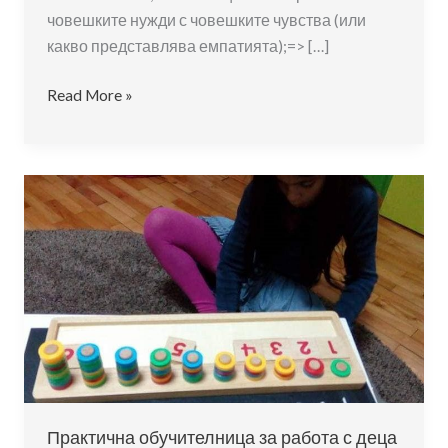
човешките нужди с човешките чувства (или
какво представлява емпатията);=> […]
Ненасилствена
Read More »
комуникация
при
работа
с
деца
Практична обучителница за работа с деца